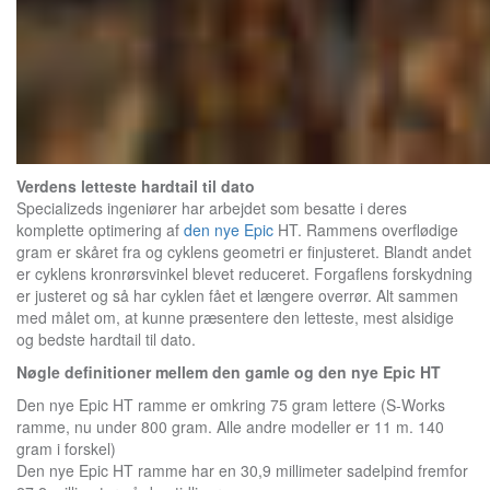
Verdens letteste hardtail til dato
Specializeds ingeniører har arbejdet som besatte i deres
komplette optimering af
den nye Epic
HT. Rammens overflødige
gram er skåret fra og cyklens geometri er finjusteret. Blandt andet
er cyklens kronrørsvinkel blevet reduceret. Forgaflens forskydning
er justeret og så har cyklen fået et længere overrør. Alt sammen
med målet om, at kunne præsentere den letteste, mest alsidige
og bedste hardtail til dato.
Nøgle definitioner mellem den gamle og den nye Epic HT
Den nye Epic HT ramme er omkring 75 gram lettere (S-Works
ramme, nu under 800 gram. Alle andre modeller er 11 m. 140
gram i forskel)
Den nye Epic HT ramme har en 30,9 millimeter sadelpind fremfor