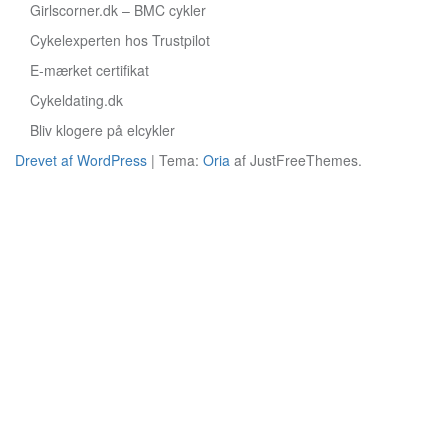
Girlscorner.dk
–
BMC cykler
Cykelexperten hos Trustpilot
E-mærket certifikat
Cykeldating.dk
Bliv klogere på elcykler
Drevet af WordPress
|
Tema:
Oria
af JustFreeThemes.