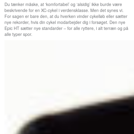
Du tænker måske, at ‘komfortabel’ og ‘alsidig’ ikke burde være
beskrivende for en XC-cykel i verdensklasse. Men det synes vi.
For sagen er bare den, at du hverken vinder cykelløb eller sætter
nye rekorder, hvis din cykel modarbejder dig i forsøget. Den nye
Epic HT sætter nye standarder – for alle ryttere, i alt terræn og på
alle typer spor.